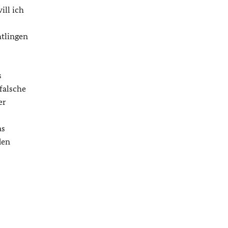
ill ich
tlingen
s
falsche
er
as
den