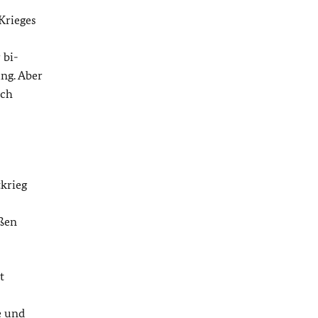
Krieges
 bi-
ung. Aber
ich
krieg
ußen
t
e und