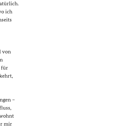
atürlich.
wo ich
seits
l von
im
 für
kehrt,
ungen –
luss,
ewohnt
er mir