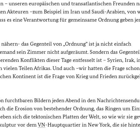
egen – unseren europäischen und transatlantischen Freunden n
gen Akteuren –zum Beispiel im Iran und Saudi-Arabien, von 
muss es eine Verantwortung für gemeinsame Ordnung geben jen
nähern- das Gegenteil von „Ordnung“ ist ja nicht einfach
e jemand sein Zimmer nicht aufgeräumt. Sondern das Gegentei
renden Konflikten dieser Tage entfesselt ist – Syrien, Irak, 
 vielen Teilen Afrikas. Und auch –wir hatten die Frage schon
hen Kontinent ist die Frage von Krieg und Frieden zurückge
 von furchtbaren Bildern jeden Abend in den Nachrichtensend
 sich die Erosion von bestehender Ordnung, das Ringen um Einf
en sich die tektonischen Platten der Welt, so wie wir sie g
 Skulptur vor dem
VN
-Hauptquartier in New York, die sie hint