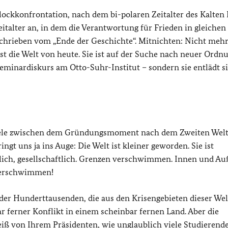
lockkonfrontation, nach dem bi-polaren Zeitalter des Kalten 
Zeitalter an, in dem die Verantwortung für Frieden in gleichen
 schrieben vom „Ende der Geschichte“. Mitnichten: Nicht mehr
ist die Welt von heute. Sie ist auf der Suche nach neuer Ordn
 Seminardiskurs am Otto-Suhr-Institut – sondern sie entlädt s
allele zwischen dem Gründungsmoment nach dem Zweiten Welt
ngt uns ja ins Auge: Die Welt ist kleiner geworden. Sie ist
ich, gesellschaftlich. Grenzen verschwimmen. Innen und A
verschwimmen!
der Hunderttausenden, die aus den Krisengebieten dieser Wel
r ferner Konflikt in einem scheinbar fernen Land. Aber die
eiß von Ihrem Präsidenten, wie unglaublich viele Studierend