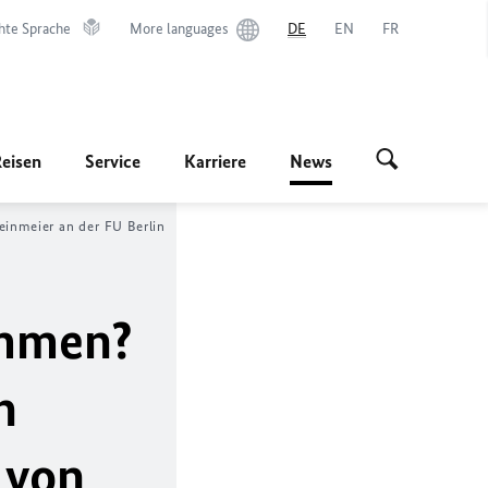
hte Sprache
More languages
DE
EN
FR
Reisen
Service
Karriere
News
inmeier an der FU Berlin
ammen?
h
 von