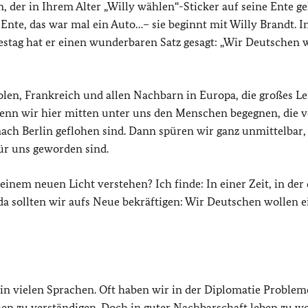
 der in Ihrem Alter „Willy wählen“-Sticker auf seine Ente ge
e Ente, das war mal ein Auto…– sie beginnt mit Willy Brandt. I
estag hat er einen wunderbaren Satz gesagt: „Wir Deutschen 
Polen, Frankreich und allen Nachbarn in Europa, die großes L
wenn wir hier mitten unter uns den Menschen begegnen, die v
ach Berlin geflohen sind. Dann spüren wir ganz unmittelbar,
ür uns geworden sind.
inem neuen Licht verstehen? Ich finde: In einer Zeit, in der 
da sollten wir aufs Neue bekräftigen: Wir Deutschen wollen e
s in vielen Sprachen. Oft haben wir in der Diplomatie Problem
en zu verständigen. Doch in guter Nachbarschaft leben zu wo