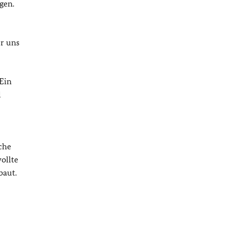
gen.
er uns
 Ein
l
che
ollte
baut.