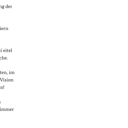
ng der
iern
 eitel
che.
ten, im
 Vision
n!
s
n immer