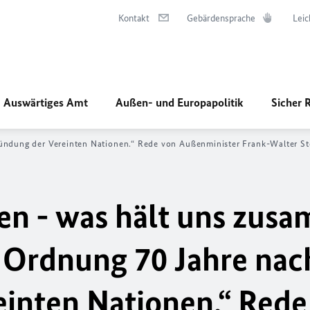
Kontakt
Gebärdensprache
Leic
Auswärtiges Amt
Außen- und Europapolitik
Sicher 
ündung der Vereinten Nationen.“ Rede von Außenminister Frank-Walter Ste
en - was hält uns zus
e Ordnung 70 Jahre nac
inten Nationen.“ Rede