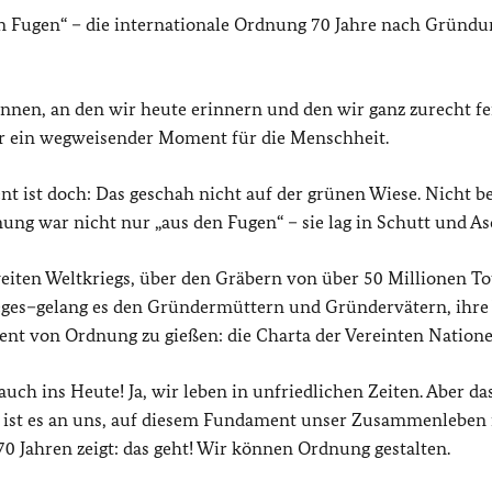
en Fugen“ – die internationale Ordnung 70 Jahre nach Gründu
innen, an den wir heute erinnern und den wir ganz zurecht fe
r ein wegweisender Moment für die Menschheit.
 ist doch: Das geschah nicht auf der grünen Wiese. Nicht bei
ng war nicht nur „aus den Fugen“ – sie lag in Schutt und As
iten Weltkriegs, über den Gräbern von über 50 Millionen To
eges–gelang es den Gründermüttern und Gründervätern, ihre
ent von Ordnung zu gießen: die Charta der Vereinten Natione
uch ins Heute! Ja, wir leben in unfriedlichen Zeiten. Aber da
s ist es an uns, auf diesem Fundament unser Zusammenlebe
 Jahren zeigt: das geht! Wir können Ordnung gestalten.