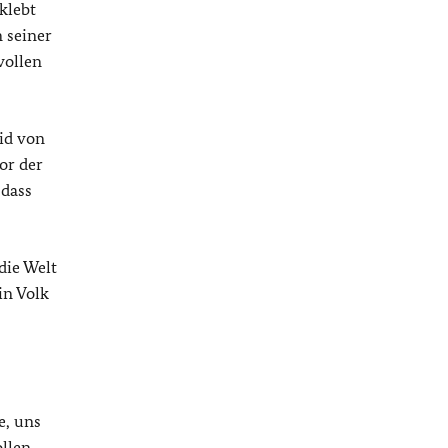
klebt
n seiner
wollen
eid von
or der
 dass
die Welt
in Volk
e, uns
llen,