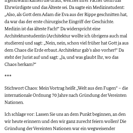
Irgendwann kamen die drauf, welches ihrer Fächer denn das
Ehrwürdigste und das Älteste sei. Da sagte ein Medizinstudent:
„Also, als Gott dem Adam die Eva aus der Rippe geschnitten hat,
da war das der erste chirurgische Eingriff der Geschichte.
Medizin ist das älteste Fach!“ Da widerspricht eine
Architekturstudentin (Architektur wollte ich übrigens auch mal
studieren) und sagt: „Nein, nein, schon viel früher hat Gott ja aus
dem Chaos die Erde erbaut. Architektur gab’s also vorher!“ Da
steht der Jurist auf und sagt: „Ja, und was glaubt Ihr, wo das
Chaos herkam?“
***
Stichwort Chaos: Mein Vortrag heißt „Welt aus den Fugen“ – die
internationale Ordnung 70 Jahre nach Gründung der Vereinten
Nationen.
Ich schlage vor: Lassen Sie uns an dem Punkt beginnen, an den
wir heute erinnern und den wir ganz zurecht feiern wollen! Die
Gründung der Vereinten Nationen war ein wegweisender