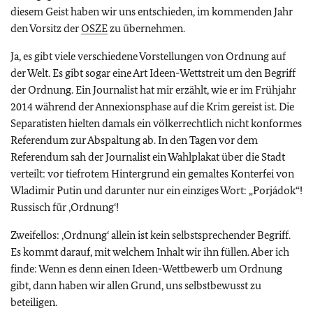
diesem Geist haben wir uns entschieden, im kommenden Jahr
den Vorsitz der
OSZE
zu übernehmen.
Ja, es gibt viele verschiedene Vorstellungen von Ordnung auf
der Welt. Es gibt sogar eine Art Ideen-Wettstreit um den Begriff
der Ordnung. Ein Journalist hat mir erzählt, wie er im Frühjahr
2014 während der Annexionsphase auf die Krim gereist ist. Die
Separatisten hielten damals ein völkerrechtlich nicht konformes
Referendum zur Abspaltung ab. In den Tagen vor dem
Referendum sah der Journalist ein Wahlplakat über die Stadt
verteilt: vor tiefrotem Hintergrund ein gemaltes Konterfei von
Wladimir Putin und darunter nur ein einziges Wort: „Porjádok“!
Russisch für ‚Ordnung‘!
Zweifellos: ‚Ordnung‘ allein ist kein selbstsprechender Begriff.
Es kommt darauf, mit welchem Inhalt wir ihn füllen. Aber ich
finde: Wenn es denn einen Ideen-Wettbewerb um Ordnung
gibt, dann haben wir allen Grund, uns selbstbewusst zu
beteiligen.