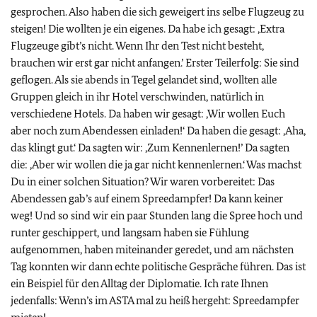
gesprochen. Also haben die sich geweigert ins selbe Flugzeug zu
steigen! Die wollten je ein eigenes. Da habe ich gesagt: ‚Extra
Flugzeuge gibt’s nicht. Wenn Ihr den Test nicht besteht,
brauchen wir erst gar nicht anfangen.’ Erster Teilerfolg: Sie sind
geflogen. Als sie abends in Tegel gelandet sind, wollten alle
Gruppen gleich in ihr Hotel verschwinden, natürlich in
verschiedene Hotels. Da haben wir gesagt: ‚Wir wollen Euch
aber noch zum Abendessen einladen!‘ Da haben die gesagt: ‚Aha,
das klingt gut.‘ Da sagten wir: ‚Zum Kennenlernen!’ Da sagten
die: ‚Aber wir wollen die ja gar nicht kennenlernen.‘ Was machst
Du in einer solchen Situation? Wir waren vorbereitet: Das
Abendessen gab’s auf einem Spreedampfer! Da kann keiner
weg! Und so sind wir ein paar Stunden lang die Spree hoch und
runter geschippert, und langsam haben sie Fühlung
aufgenommen, haben miteinander geredet, und am nächsten
Tag konnten wir dann echte politische Gespräche führen. Das ist
ein Beispiel für den Alltag der Diplomatie. Ich rate Ihnen
jedenfalls: Wenn’s im ASTA mal zu heiß hergeht: Spreedampfer