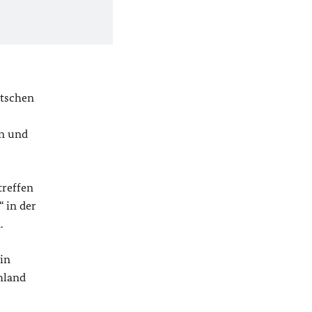
utschen
en und
treffen
 in der
.
in
hland