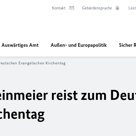
Kontakt
Gebärdensprache
Leic
Auswärtiges Amt
Außen- und Europapolitik
Sicher 
Deutschen Evangelischen Kirchentag
inmeier reist zum De
chentag