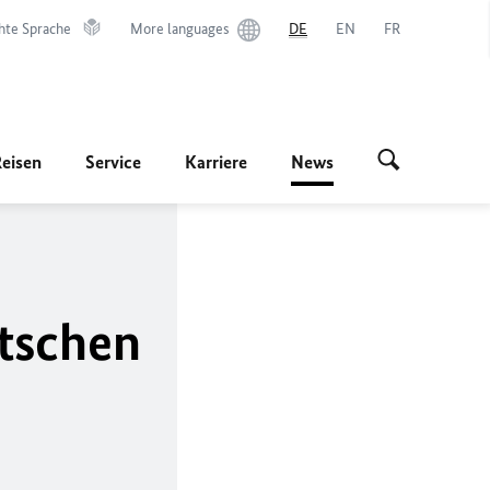
hte Sprache
More languages
DE
EN
FR
Reisen
Service
Karriere
News
utschen