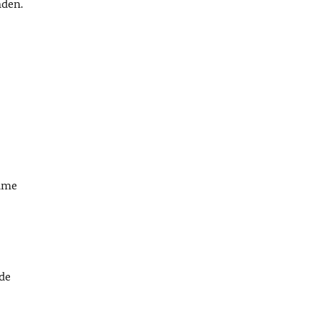
nden.
same
de