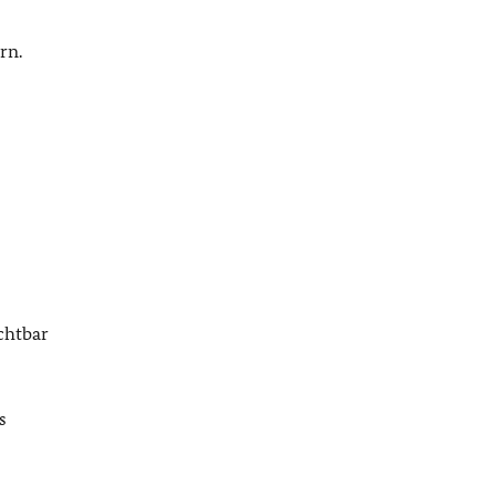
rn.
chtbar
s