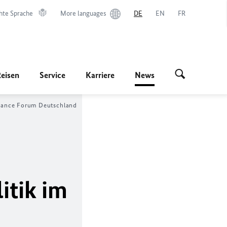
hte Sprache
More languages
DE
EN
FR
Reisen
Service
Karriere
News
rnance Forum Deutschland
itik im