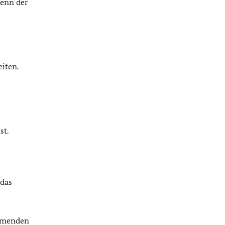
wenn der
iten.
st.
 das
ommenden