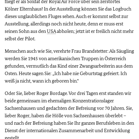
fliegt er als Soldat der Royal Air Force über sein zerstörtes
Kölner Elternhaus! In der Ausstellung können Sie das Logbuch
dieses unglaublichen Fluges sehen. Auch er kommt selbst zur
Ausstellung, allerdings noch nicht heute, denn er muss erst
seinen Sohn aus den
USA
abholen; jetzt ist er freilich nicht mehr
selbst der Pilot.
Menschen auch wie Sie, verehrte Frau Brandstetter: Als Säugling
werden Sie 1945 von amerikanischen Truppen in Österreich
gefunden, vermutlich das Kind einer Zwangsarbeiterin aus dem
Osten. Heute sagen Sie: „Ich habe nie Geburtstag gefeiert. Ich
weiß ja nicht, wann ich geboren bin.“
Oder Sie, lieber Roger Bordage. Vor drei Tagen erst standen wir
beide gemeinsam im ehemaligen Konzentrationslager
Sachsenhausen und gedachten der Befreiung vor 70 Jahren. Sie,
lieber Roger, haben die Hölle von Sachsenhausen überlebt –
und nach der Befreiung haben Sie Ihr ganzes Berufsleben in den
Dienst der internationalen Zusammenarbeit und Entwicklung
gestellt.