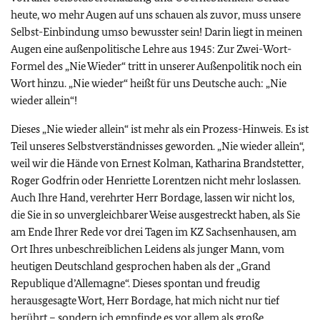
heute, wo mehr Augen auf uns schauen als zuvor, muss unsere
Selbst-Einbindung umso bewusster sein! Darin liegt in meinen
Augen eine außenpolitische Lehre aus 1945: Zur Zwei-Wort-
Formel des „Nie Wieder“ tritt in unserer Außenpolitik noch ein
Wort hinzu. „Nie wieder“ heißt für uns Deutsche auch: „Nie
wieder allein“!
Dieses „Nie wieder allein“ ist mehr als ein Prozess-Hinweis. Es ist
Teil unseres Selbstverständnisses geworden. „Nie wieder allein“,
weil wir die Hände von Ernest Kolman, Katharina Brandstetter,
Roger Godfrin oder Henriette Lorentzen nicht mehr loslassen.
Auch Ihre Hand, verehrter Herr Bordage, lassen wir nicht los,
die Sie in so unvergleichbarer Weise ausgestreckt haben, als Sie
am Ende Ihrer Rede vor drei Tagen im KZ Sachsenhausen, am
Ort Ihres unbeschreiblichen Leidens als junger Mann, vom
heutigen Deutschland gesprochen haben als der „Grand
Republique d’Allemagne“. Dieses spontan und freudig
herausgesagte Wort, Herr Bordage, hat mich nicht nur tief
berührt – sondern ich empfinde es vor allem als große