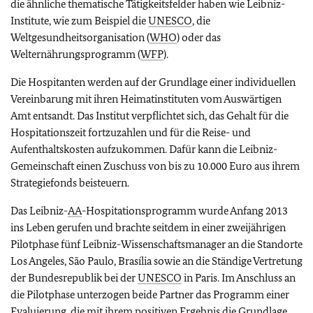
die ähnliche thematische Tätigkeitsfelder haben wie Leibniz-
Institute, wie zum Beispiel die
UNESCO
, die
Weltgesundheitsorganisation (
WHO
) oder das
Welternährungsprogramm (
WFP
).
Die Hospitanten werden auf der Grundlage einer individuellen
Vereinbarung mit ihren Heimatinstituten vom Auswärtigen
Amt entsandt. Das Institut verpflichtet sich, das Gehalt für die
Hospitationszeit fortzuzahlen und für die Reise- und
Aufenthaltskosten aufzukommen. Dafür kann die Leibniz-
Gemeinschaft einen Zuschuss von bis zu 10.000 Euro aus ihrem
Strategiefonds beisteuern.
Das Leibniz-
AA
-Hospitationsprogramm wurde Anfang 2013
ins Leben gerufen und brachte seitdem in einer zweijährigen
Pilotphase fünf Leibniz-Wissenschaftsmanager an die Standorte
Los Angeles, São Paulo, Brasília sowie an die Ständige Vertretung
der Bundesrepublik bei der
UNESCO
in Paris. Im Anschluss an
die Pilotphase unterzogen beide Partner das Programm einer
Evaluierung, die mit ihrem positiven Ergebnis die Grundlage