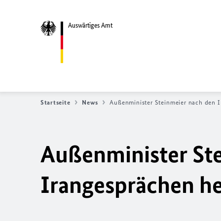
Auswärtiges Amt
Startseite
News
Außenminister Steinmeier nach den I
Außenminister St
Irangesprächen he