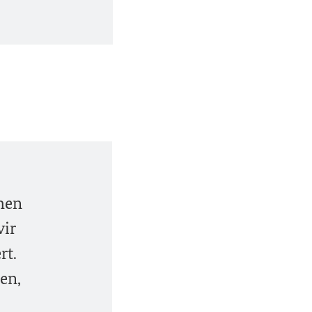
chen
wir
rt.
en,