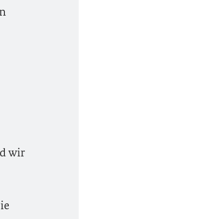
en
d wir
ie