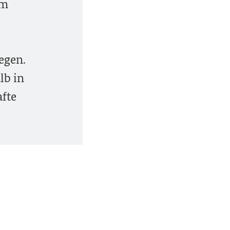
em
egen.
lb in
afte