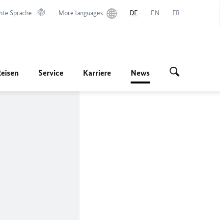
hte Sprache
More languages
DE
EN
FR
Reisen
Service
Karriere
News