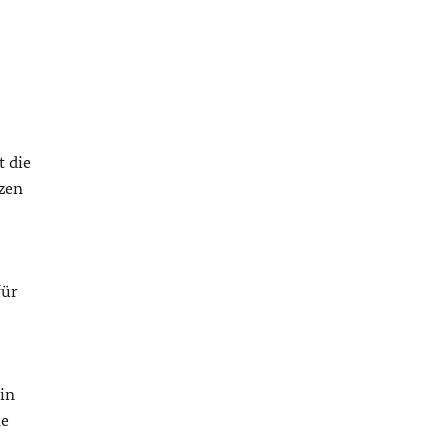
t die
nzen
für
in
me