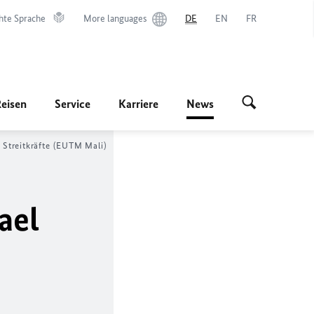
hte Sprache
More languages
DE
EN
FR
Reisen
Service
Karriere
News
 Streitkräfte (EUTM Mali)
ael