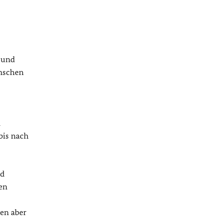
 und
enschen
n
bis nach
rd
en
hen aber