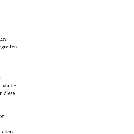
den
ngreifen
r
 statt –
n diese
bt
Teilen