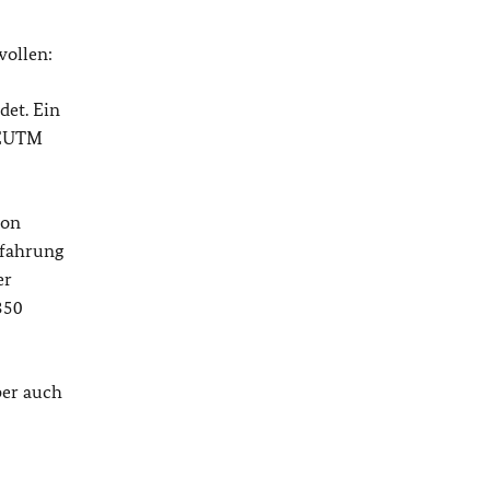
wollen:
det. Ein
t EUTM
von
rfahrung
er
350
ber auch