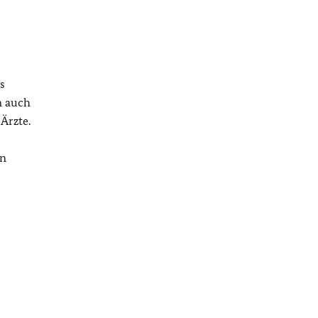
s
n auch
Ärzte.
en