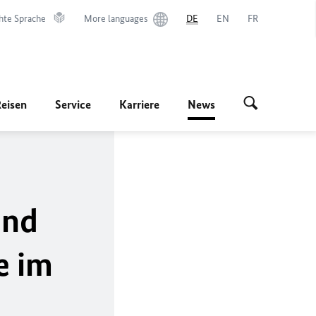
hte Sprache
More languages
DE
EN
FR
Reisen
Service
Karriere
News
und
e im