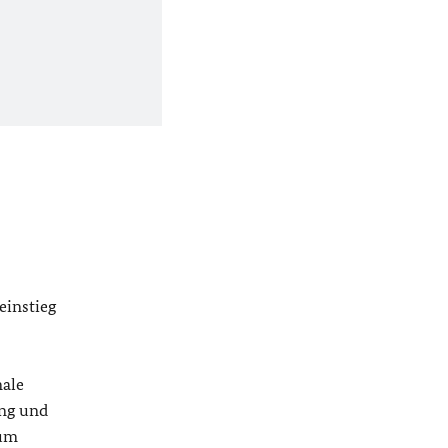
einstieg
ale
ung und
zum