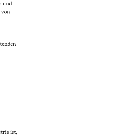
n und
r von
itenden
rie ist,