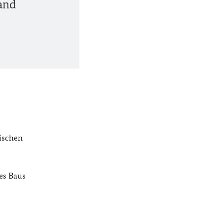
land
tischen
es Baus