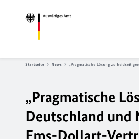
Auswärtiges Amt
Startseite
News
„Pragmatische Lösung zu beidseitige
„Pragmatische Lös
Deutschland und 
Ems-Dollart-Vert