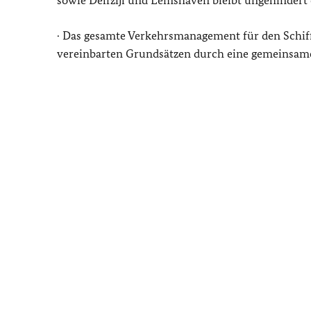
sowie Delfzijl und Eemshaven bleibt ungehindert 
· Das gesamte Verkehrsmanagement für den Schif
vereinbarten Grundsätzen durch eine gemeinsa