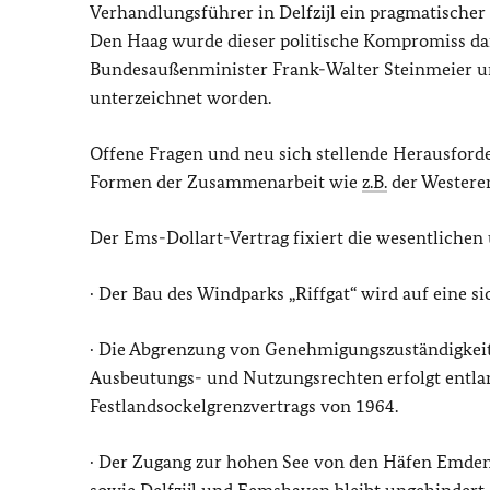
Verhandlungsführer in Delfzijl ein pragmatische
Den Haag wurde dieser politische Kompromiss dann
Bundesaußenminister Frank-Walter Steinmeier u
unterzeichnet worden.
Offene Fragen und neu sich stellende Herausfor
Formen der Zusammenarbeit wie
z.B.
der Westere
Der Ems-Dollart-Vertrag fixiert die wesentlichen
· Der Bau des Windparks „Riffgat“ wird auf eine si
· Die Abgrenzung von Genehmigungszuständigkeit
Ausbeutungs- und Nutzungsrechten erfolgt entlan
Festlandsockelgrenzvertrags von 1964.
· Der Zugang zur hohen See von den Häfen Emden, 