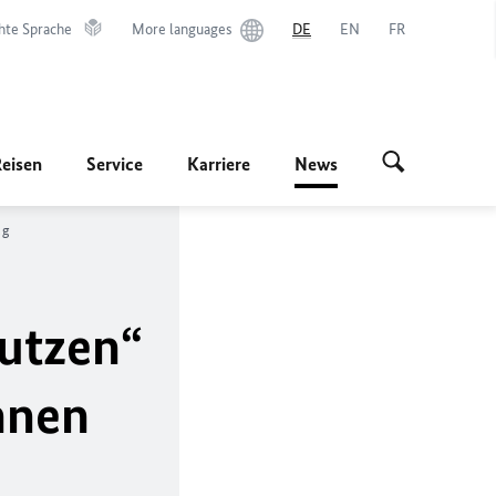
hte Sprache
More languages
DE
EN
FR
Reisen
Service
Karriere
News
ag
utzen“
hnen