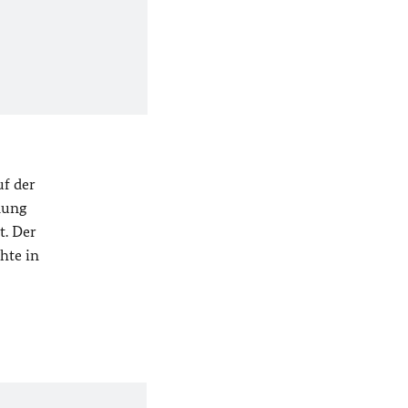
uf der
nung
t. Der
hte in