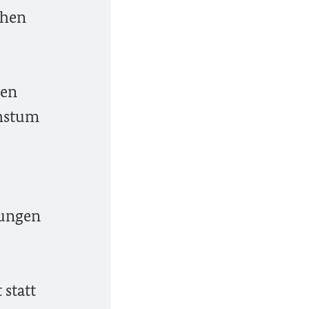
chen
ten
chstum
sungen
statt