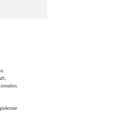
en
ft,
tionalen
Epidemie