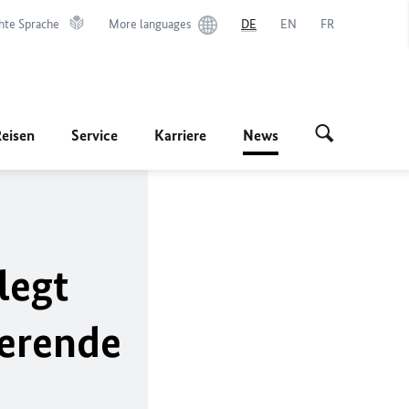
hte Sprache
More languages
DE
EN
FR
Reisen
Service
Karriere
News
legt
ierende