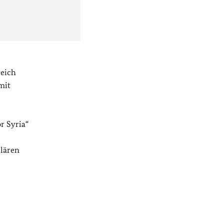
reich
mit
r Syria
“
ulären