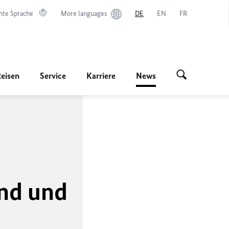
hte Sprache
More languages
DE
EN
FR
Reisen
Service
Karriere
News
and und