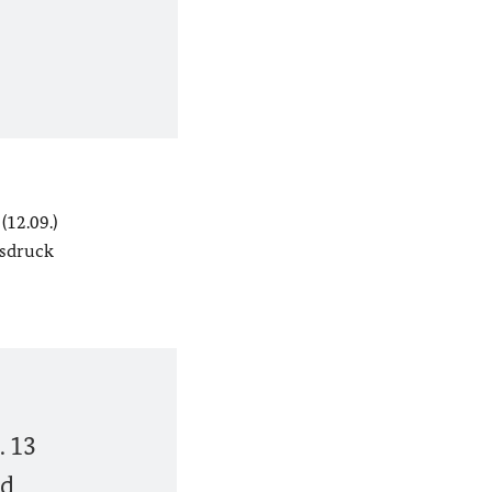
12.09.)
usdruck
. 13
nd