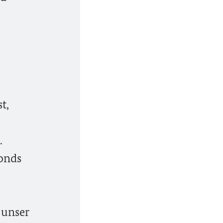
t,
.
onds
 unser