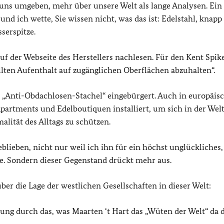
uns umgeben, mehr über unsere Welt als lange Analysen. Ein
und ich wette, Sie wissen nicht, was das ist: Edelstahl, knap
serspitze.
uf der Webseite des Herstellers nachlesen. Für den Kent Spik
en Aufenthalt auf zugänglichen Oberflächen abzuhalten“.
e „Anti-Obdachlosen-Stachel“ eingebürgert. Auch in europäis
artments und Edelboutiquen installiert, um sich in der Welt
ität des Alltags zu schützen.
blieben, nicht nur weil ich ihn für ein höchst unglückliches,
e. Sondern dieser Gegenstand drückt mehr aus.
er die Lage der westlichen Gesellschaften in dieser Welt:
ng durch das, was Maarten ‘t Hart das „Wüten der Welt“ da