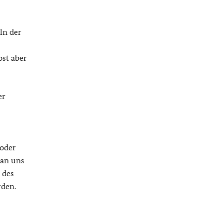
ln der
ost aber
er
 oder
 an uns
 des
rden.