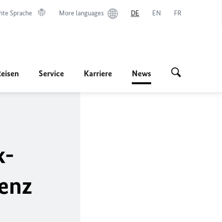
hte Sprache
More languages
DE
EN
FR
Reisen
Service
Karriere
News
k-
renz