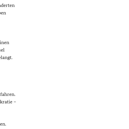
nderten
ben
einen
sel
langt.
efahren.
kratie –
en.