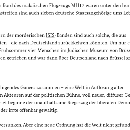
 An Bord des malaiischen Flugzeugs MH17 waren unter den hu
streifen sind auch sieben deutsche Staatsangehörige ums Le
ern der mörderischen
ISIS
-Banden sind auch solche, die aus
ten - die nach Deutschland zurückkehren könnten. Um nur 
im Frühsommer vier Menschen im Jüdischen Museum von Brüs
sen getrieben und war dann über Deutschland nach Brüssel ge
ruhigendes Ganzes zusammen – eine Welt in Auflösung alter
en Akteuren auf der politischen Bühne, voll neuer, diffuser G
jetzt beginne der unaufhaltsame Siegeszug der liberalen Demo
er irrte offenbar gewaltig.
st versunken. Aber eine neue Ordnung hat die Welt nicht gefund