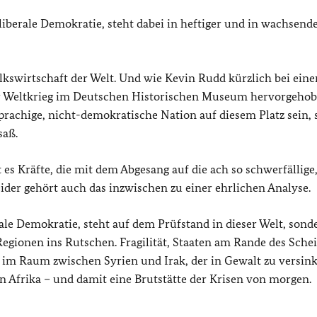
 liberale Demokratie, steht dabei in heftiger und in wachsend
kswirtschaft der Welt. Und wie Kevin Rudd kürzlich bei eine
er Weltkrieg im Deutschen Historischen Museum hervorgehob
sprachige, nicht-demokratische Nation auf diesem Platz sein, s
saß.
es Kräfte, die mit dem Abgesang auf die ach so schwerfällige,
er gehört auch das inzwischen zu einer ehrlichen Analyse.
rale Demokratie, steht auf dem Prüfstand in dieser Welt, sond
 Regionen ins Rutschen. Fragilität, Staaten am Rande des Sche
 im Raum zwischen Syrien und Irak, der in Gewalt zu versin
n Afrika – und damit eine Brutstätte der Krisen von morgen.