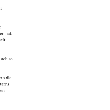
er
r
en hat:
eit
 ach so
ern die
iterns
ken