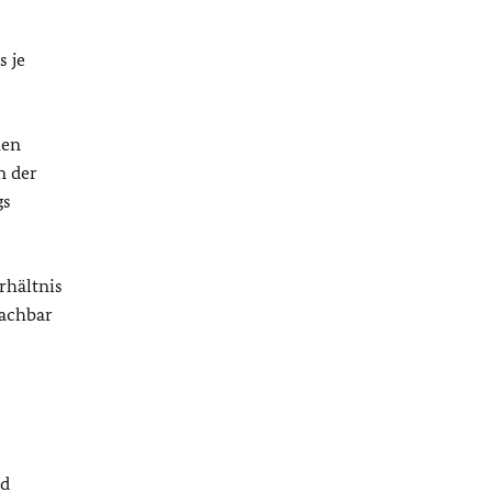
 je
hen
n der
gs
rhältnis
Nachbar
nd