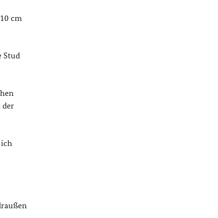
p 10 cm
e Stud
chen
 der
 ich
 draußen