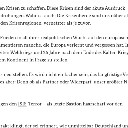
hen Krisen zu schaffen. Diese Krisen sind der akute Ausdruck
ohungen. Wahr ist auch: Die Krisenherde sind uns näher als
den Krisenregionen, vernetzter als je zuvor.
 Frieden in all ihrer realpolitischen Wucht auf den europäisc
umentieren manche, die Europa verlernt und vergessen hat. I
weiten Weltkriegs und 25 Jahre nach dem Ende des Kalten Krie
m Kontinent in Frage zu stellen.
eu stellen. Es wird nicht einfacher sein, das langfristige Ve
es aber: Denn ob als Partner oder Widerpart: unser größter 
egen den
ISIS
-Terror – als letzte Bastion haarscharf vor den
rakt klingt, der sei erinnert, wie unmittelbar Deutschland u