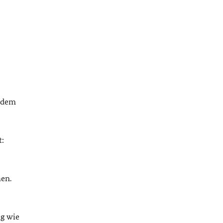
tzdem
t:
hen.
ig wie