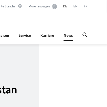
hte Sprache
More languages
DE
EN
FR
Reisen
Service
Karriere
News
stan