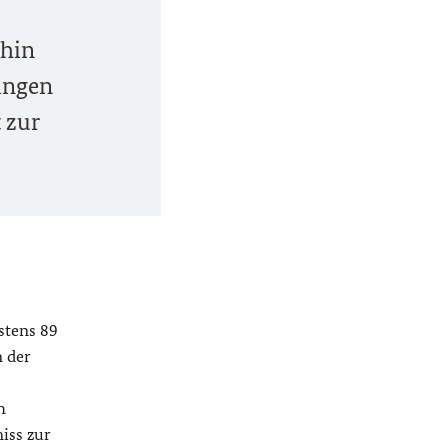
rhin
ingen
 zur
stens 89
n der
h
iss zur