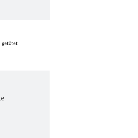
 getötet
le