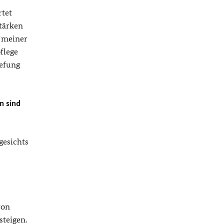
rtet
tärken
t meiner
flege
iefung
n sind
gesichts
von
steigen.