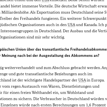
andel bietet immense Vorteile. Die deutsche Wirtschaft erwa
 Milliardenhöhe. Als Exportnation muss Deutschland seine S
Treiber des Freihandels fungieren. Ein weiterer Schwerpunk
t jüdischen Organisationen auch in den
USA
und Kanada. Ich p
 Interessengruppen in Deutschland. Der Ausbau und die Vert
rganisationen sind mir sehr wichtig.
päischen Union über das transatlantische Freihandelsabkomme
er Meinung nach bei der Ausgestaltung des Abkommens an?
ig weiterverhandelt und zum Abschluss gebracht werden. An
 enge und gute transatlantische Beziehungen auch im
chland ist der wichtigste Handelspartner der
USA
in Europa.
der vom regen Austausch von Waren, Dienstleistungen und
ir für einen freien Welthandel ein, um Wohlstand und
ionen zu sichern. Die Verbraucher in Deutschland würden 
es Einzelnen würde nach ersten Berechnungen um 1,6 Prozent 