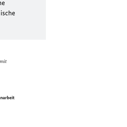
he
nische
 mit
narbeit