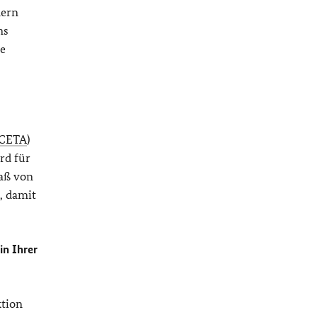
dern
ns
ne
CETA
)
rd für
aß von
, damit
in Ihrer
ktion