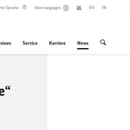
hte Sprache
More languages
DE
EN
FR
Reisen
Service
Karriere
News
e“