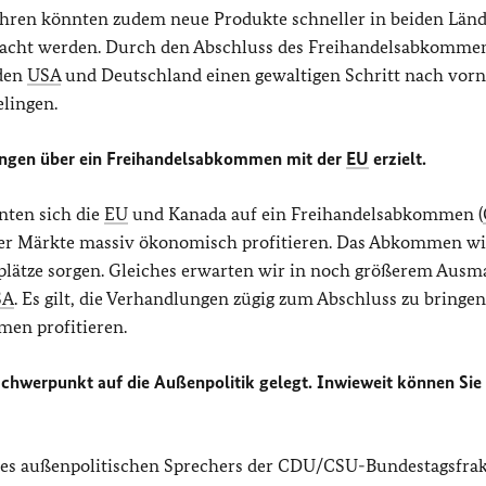
ahren könnten zudem neue Produkte schneller in beiden Län
acht werden. Durch den Abschluss des Freihandelsabkomme
 den
USA
und Deutschland einen gewaltigen Schritt nach vor
lingen.
lungen über ein Freihandelsabkommen mit der
EU
erzielt.
nten sich die
EU
und Kanada auf ein Freihandelsabkommen (
 der Märkte massiv ökonomisch profitieren. Das Abkommen wi
lätze sorgen. Gleiches erwarten wir in noch größerem Ausm
SA
. Es gilt, die Verhandlungen zügig zum Abschluss zu bringen
en profitieren.
Schwerpunkt auf die Außenpolitik gelegt. Inwieweit können Sie 
t des außenpolitischen Sprechers der CDU/CSU-Bundestagsfra