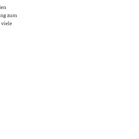
den
ung zum
 viele