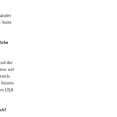
Länder
 Seite
elche
und der
 nur auf
reich.
 hinein
den
USA
ich?