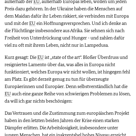
außerhalb der
EU
, außerhalb Europas leben, wollen um jeden
Preis dazu gehören. In der Ukraine haben die Menschen auf
dem Maidan dafür ihr Leben riskiert, sie verbinden mit Europa
und mit der
EU
ein Hoffnungsversprechen. Und ich denke an
die Flüchtlinge insbesondere aus Afrika. Sie sehnen sich nach
Freiheit von Unterdrückung und Hunger - und zahlen dafür
viel zu oft mit ihrem Leben, nicht nur in Lampedusa.
Kurz gesagt: Die
EU
ist „
state of the art
“. Bloßer Überdruss und
resigniertes Lamento über das, was alles in Europa nicht
funktioniert, welches Europa wir nicht wollen, ist hingegen fehl
am Platz. Es gibt derzeit genug zu tun für überzeugte
Europäerinnen und Europäer. Denn selbstverständlich hat die
EU
auch eine ganze Reihe von schwierigen Problemen zu lösen,
da will ich gar nichts beschönigen:
Das Vertrauen und die Zustimmung zum europäischen Projekt
haben in den letzten beiden Jahren der Krise einen starken
Dämpfer erlitten. Die Arbeitslosigkeit, insbesondere unter
jungen Menschen, hat ein inakzeptabel hohes Niveau erreicht.