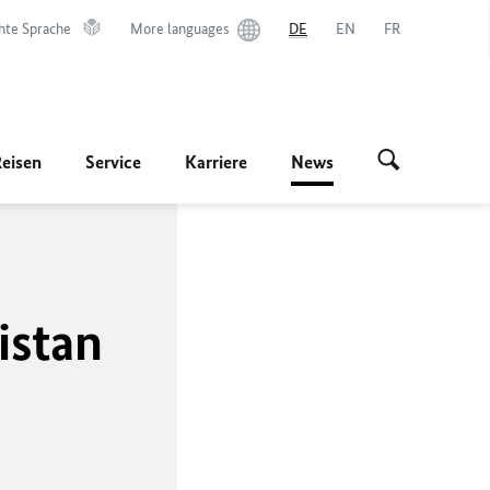
hte Sprache
More languages
DE
EN
FR
Reisen
Service
Karriere
News
istan