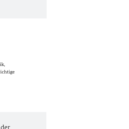
ik,
ichtige
 der