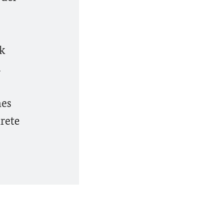
ik
.
hes
rete