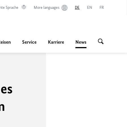
hte Sprache
More languages
DE
EN
FR
Reisen
Service
Karriere
News
ues
m