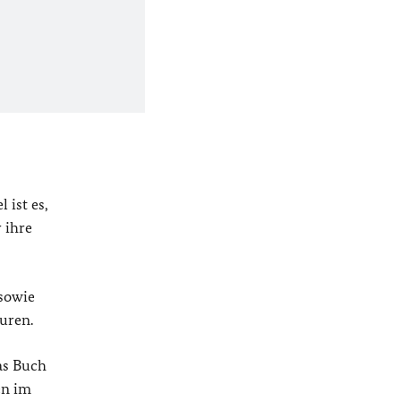
ist es,
 ihre
sowie
uren.
as Buch
en im