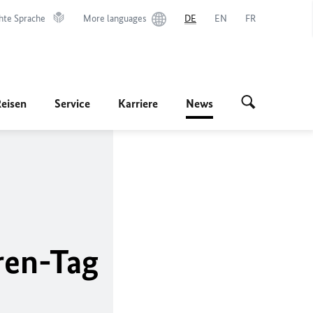
hte Sprache
More languages
DE
EN
FR
Reisen
Service
Karriere
News
ren-Tag