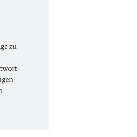
äge zu
ntwort
tigen
n