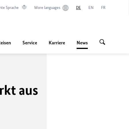
hte Sprache
More languages
DE
EN
FR
Reisen
Service
Karriere
News
rkt aus