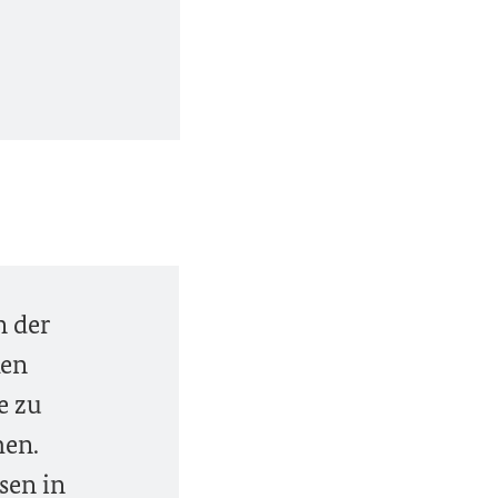
n der
ken
e zu
hen.
sen in