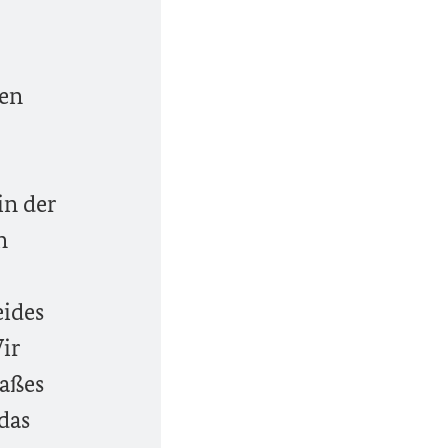
ten
in der
n
eides
ir
Maßes
das