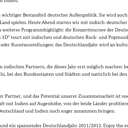
 Indien.
n wichtiger Bestandteil deutscher Außenpolitik. Sie wird auch
and spielen. Heute Abend starten wir mit indisch-deutscher
in weiteres Programmhighlight: die Konzerttournee der Deut
es 3D“ tourt mit indischen und deutschen Rock- und Popmusi
oder Kunstausstellungen: das Deutschlandjahr wird an kultu
en indischen Partnern, die dieses Jahr erst möglich machen: be
lhi, bei den Bundesstaaten und Städten und natürlich bei den
ger Partner, und das Potential unserer Zusammenarbeit ist no
ft mit Indien auf Augenhöhe, von der beide Länder profitiere
eutschland und Indien noch enger zusammen bringen.
“ und ein spannendes Deutschlandjahr 2011/2012. Enjoy the e