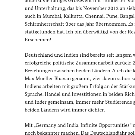
äußerst vielfältiges Großevent mit Hunderten vo
und Unterhaltung, das bis November 2012 an siebe
auch in Mumbai, Kalkutta, Chennai, Pune, Bangal
Schirmherrschaft über das Jahr übernommen. Es is
stattgefunden hat. Ich bin überwältigt von der R
Erscheinen!
Deutschland und Indien sind bereits seit langem w
erfolgreiche politische Zusammenarbeit zurück: 
Beziehungen zwischen beiden Ländern. Auch die ku
Max Mueller Bhavan genannt, vier davon schon sei
Indiens arbeiten mit großem Erfolg an der Stärku
Sprache. Handel und Investitionen in beiden Ric
und Inder gemeinsam, immer mehr Studierende ge
beiden Ländern wird immer dichter.
Mit „Germany and India. Infinite Opportunities“
noch bekannter machen. Das Deutschlandjahr soll