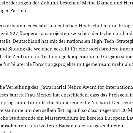
ausforderungen der Zukunft bestehen! Meine Damen und Her
iger Partner.
rn arbeiten jedes Jahr an deutschen Hochschulen und bringe
zeit 227 Kooperationsprojekten zwischen deutschen und ind
tellt. Deutschland hat mit der nationalen High-Tech-Strateg
und Bildung die Weichen gestellt für eine noch breitere inter
tsche Zentrum für Technologiekooperation in Gurgaon seine
 für bilaterale Forschungsprojekte mit gemeinsam mehr als 
die Verleihung des „Jawarharlal Nehru Award for Internationa
ses Jahres. Frau Merkel hat entschieden, dass das Preisgeld 
dienprogramm für indische Studierende fließen wird. Der Deut
reissumme um den selben Betrag auf, so dass insgesamt 20 Mi
sche Studierende ein Masterstudium im Bereich European La
absolvieren – ein weiterer Baustein der ausgezeichneten