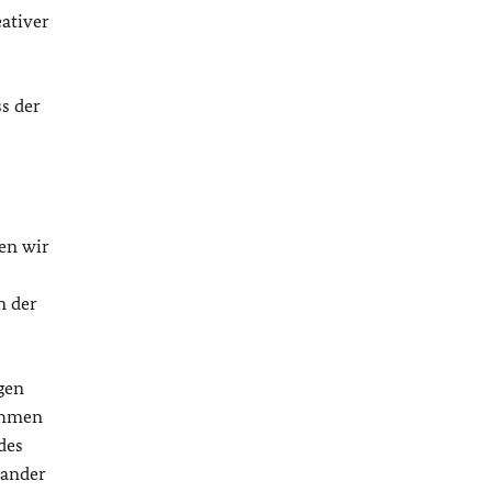
eativer
s der
en wir
n der
gen
nehmen
des
nander