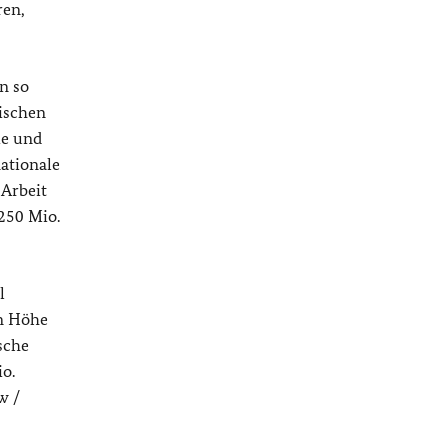
ren,
n so
ischen
ie und
nationale
 Arbeit
250 Mio.
l
in Höhe
sche
o.
w /