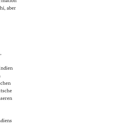
ormation
hi, aber
,
Indien
n
schen
utsche
nseren
ndiens