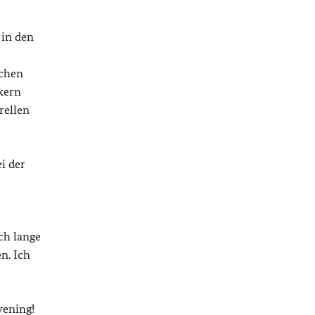
 in den
schen
kern
rellen
i der
ch lange
n. Ich
vening!