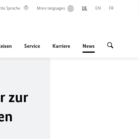
hte Sprache
More languages
DE
EN
FR
Reisen
Service
Karriere
News
r zur
en