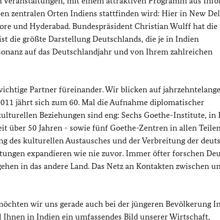
n Veranstaltungen, mit einem attraktiven Programm aus Inf
n zentralen Orten Indiens stattfinden wird: Hier in New Del
ore und Hyderabad. Bundespräsident Christian Wulff hat die
t die größte Darstellung Deutschlands, die je in Indien
esonanz auf das Deutschlandjahr und von Ihrem zahlreichen
ichtige Partner füreinander. Wir blicken auf jahrzehntelange
2011 jährt sich zum 60. Mal die Aufnahme diplomatischer
lturellen Beziehungen sind eng: Sechs Goethe-Institute, in 
t über 50 Jahren - sowie fünf Goethe-Zentren in allen Teile
ng des kulturellen Austausches und der Verbreitung der deut
htungen expandieren wie nie zuvor. Immer öfter forschen De
hen in das andere Land. Das Netz an Kontakten zwischen u
 möchten wir uns gerade auch bei der jüngeren Bevölkerung I
 Ihnen in Indien ein umfassendes Bild unserer Wirtschaft,