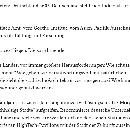
eten: Deutschland 360°! Deutschland stellt sich Indien als kr
tigen Amt, vom Goethe-Institut, vom Asien-Pazifik-Ausschus
ms für Bildung und Forschung.
paces“ liegen. Die zunehmende
ere Länder, vor immer größere Herausforderungen: Wie schütz
 mobil? Wie gehen wir verantwortungsvoll mit natürlichen
ie sieht die städtische Architektur von morgen aus? Wie kan
bewohner genutzt werden?
ndjahres dazu ein Jahr lang innovative Lösungsansätze. Mor
achhaltige Städte“ aufgreifen. Renommierte deutsche Unter
lianz und viele weitere werden sich an den sieben Stationen 
worfenen HighTech-Pavillons mit der Stadt der Zukunft ausei