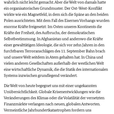
wahrlich nicht leicht gemacht. Aber die Welt von damals hatte
ein organisatorisches Grundmuster. Der Ost-West-Konflikt
wirkte wie ein Magnetfeld, in dem sich die Späne an den beiden
Polen ausrichteten. Mit dem Fall des Eisernen Vorhangs wurden
enorme Kräfte freigesetzt: Im Osten unseres Kontinents die
Kräfte der Freiheit, des Aufbruchs, der demokratischen
Selbstbestimmung. In Afghanistan und anderswo die Kräfte
einer gewalttätigen Ideologie, die sich vor zehn Jahren in den
furchtbaren Terroranschlägen des 11. September Bahn brach
und unsere Welt seitdem in Atem gehalten hat. In China und
vielen anderen Gesellschaften außerhalb der westlichen Welt
eine wirtschaftliche Dynamik, die die Statik des internationalen
Systems inzwischen grundlegend verändert.
Die Welt von heute begegnet uns mit einer ungekannten
Unübersichtlichkeit. Globale Krisenentwicklungen wie die
Veränderungen des Klimas oder die Volatilität der vernetzten
Finanzmärkte verlangen nach neuen, globalen Antworten.
Vermeintliche Jahrhundertkatastrophen fordern uns