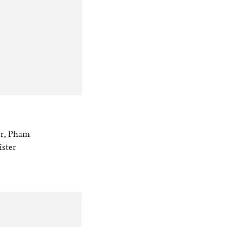
er, Pham
ster