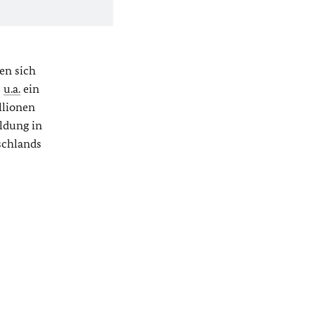
en sich
e
u.a.
ein
llionen
ldung in
schlands