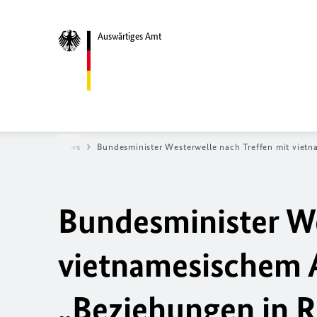
Auswärtiges Amt
Startseite
News
Bundesminister Westerwelle nach Treffen mit vietn
Bundesminister We
vietnamesischem 
„Beziehungen in R