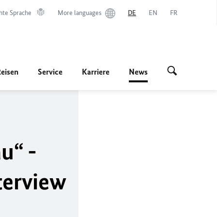
hte Sprache
More languages
DE
EN
FR
Reisen
Service
Karriere
News
u“ -
terview