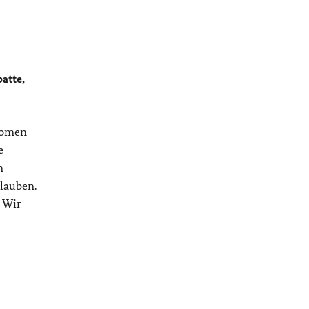
atte,
änomen
e
n
rlauben.
. Wir