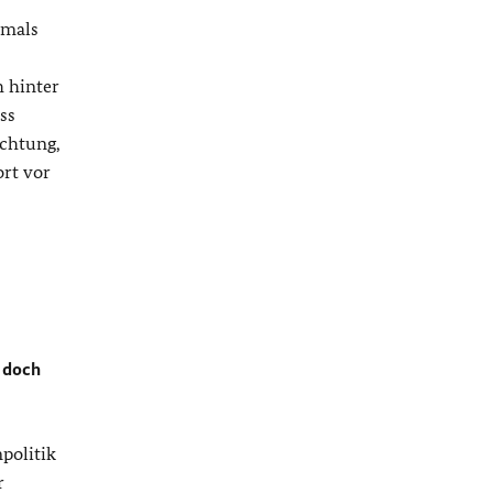
amals
h hinter
ss
achtung,
ort vor
n doch
politik
r