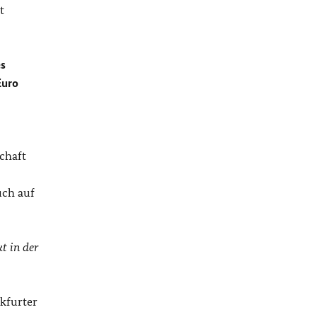
t
es
Euro
chaft
uch auf
t in der
kfurter