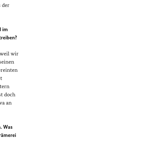
 der
d im
treiben?
weil wir
seinen
ereinten
t
tern
st doch
twa an
n. Was
rämerei