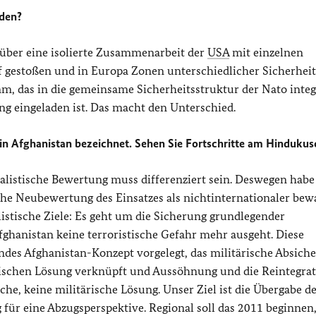
nden?
 über eine isolierte Zusammenarbeit der
USA
mit einzelnen
f gestoßen und in Europa Zonen unterschiedlicher Sicherheit
mm, das in die gemeinsame Sicherheitsstruktur der Nato integ
g eingeladen ist. Das macht den Unterschied.
 in Afghanistan bezeichnet. Sehen Sie Fortschritte am Hindukus
realistische Bewertung muss differenziert sein. Deswegen habe 
che Neubewertung des Einsatzes als nichtinternationaler bew
stische Ziele: Es geht um die Sicherung grundlegender
hanistan keine terroristische Gefahr mehr ausgeht. Diese
des Afghanistan-Konzept vorgelegt, das militärische Absich
tischen Lösung verknüpft und Aussöhnung und die Reintegra
sche, keine militärische Lösung. Unser Ziel ist die Übergabe d
für eine Abzugsperspektive. Regional soll das 2011 beginnen