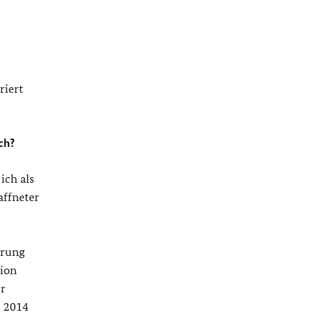
riert
ch?
ich als
affneter
erung
tion
er
, 2014