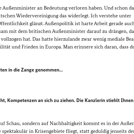
die Außenminister an Bedeutung verloren haben. Und schon d
utschen Wiedervereinigung das widerlegt. Ich verstehe unter
fentlichkeit glänzt. Außenpolitik ist harte Arbeit gerade auc
nsam mit dem britischen Außenminister darauf zu drängen, da
 vollzogen hat. Das hatte hierzulande zwar wenig mediale Be
lität und Frieden in Europa. Man erinnere sich daran, dass d
iten in die Zange genommen...
cht, Kompetenzen an sich zu ziehen. Die Kanzlerin stiehlt Ihne
 auf Schau, sondern auf Nachhaltigkeit kommt es in der Außen
ktakulär in Krisengebiete fliegt, statt geduldig jenseits de