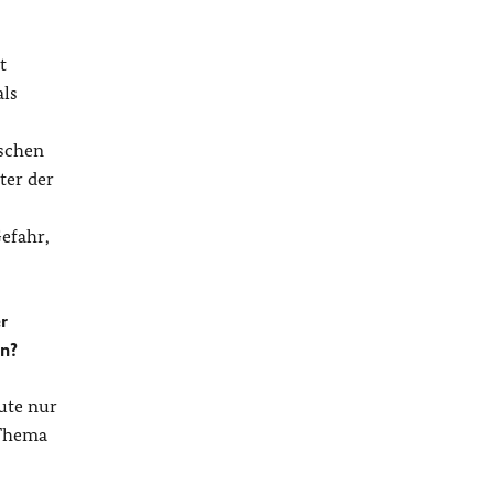
t
als
ischen
ter der
Gefahr,
r
rn?
ute nur
 Thema