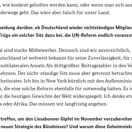
en, wie konkret geholfen werden kann, oder wenn man sich aus
derwege geht. Das wäre aber falsch für unser Land.
eidung darüber, ob Deutschland wieder nichtständiges Mitglie
Trüge ein solcher Sitz dazu bei, die
UN
-Reform endlich voranzu
l sind starke Mitbewerber. Dennoch sind wir zuversichtlich, 
schland ist weltweit bekannt für seine Zuverlässigkeit, für 
ltilateralen Ansatz. Als drittgrößter Beitragszahler in den V
ehmen. Der nicht-ständige Sitz muss aber getrennt betrachte
eitsrates. Ich bin in New York kürzlich mit den Außenminis
 die eine solche Reform ebenfalls für notwendig halten. Es i
cht die heutigen Gewichte der Welt widerspiegelt. Ich denke e
 oder Afrika. Das müssen wir langfristig angehen.
reffen, um den Lissabonner Gipfel im November vorzubereite
er neuen Strategie des Bündnisses? Und warum diese Geheimnisk