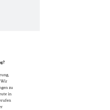
ng?
rung,
 Wir
ngen zu
eute in
erufen
er