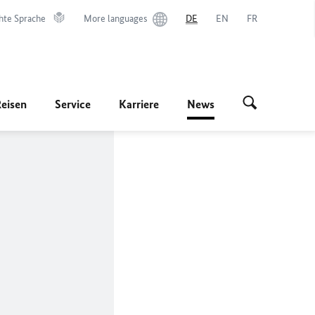
hte Sprache
More languages
DE
EN
FR
Reisen
Service
Karriere
News