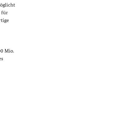
öglicht
 für
tige
00 Mio.
es