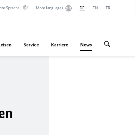
hte Sprache
More languages
DE
EN
FR
Reisen
Service
Karriere
News
hen