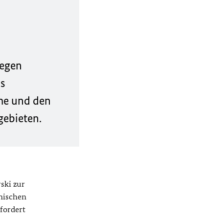
legen
as
hme und den
gebieten.
ski zur
lnischen
fordert