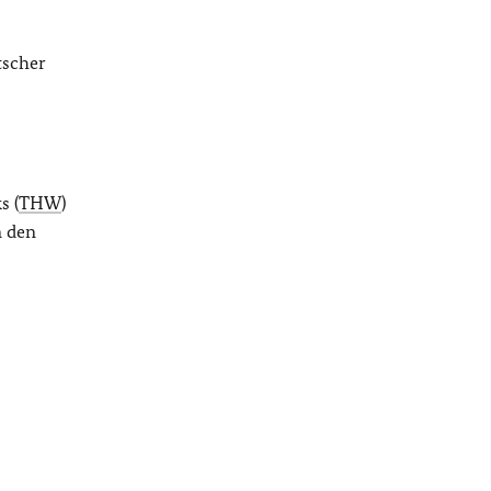
tscher
s (
THW
)
n den