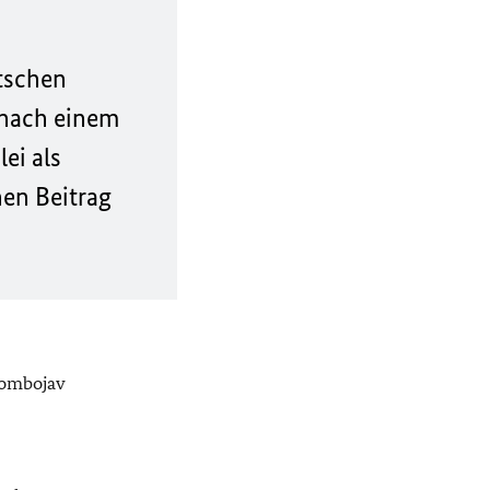
tschen
 nach einem
ei als
hen Beitrag
Gombojav