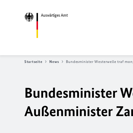
Auswärtiges Amt
Startseite
News
Bundesminister Westerwelle traf mo
Bundesminister We
Außenminister Za