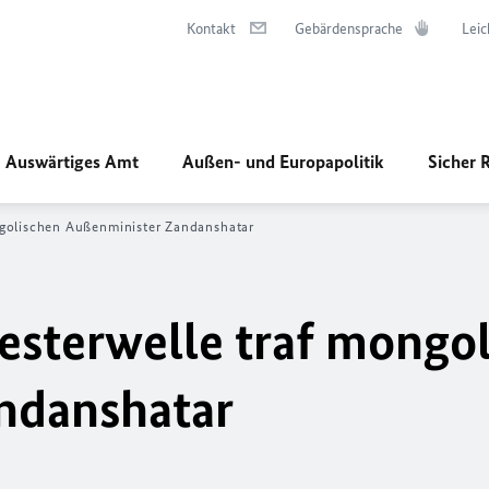
Kontakt
Gebärdensprache
Leic
Auswärtiges Amt
Außen- und Europapolitik
Sicher 
ngolischen Außenminister Zandanshatar
sterwelle traf mongo
ndanshatar