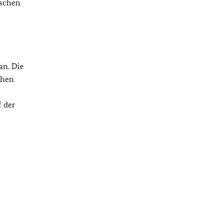
tschen
an. Die
chen
f der