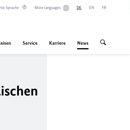
hte Sprache
More languages
DE
EN
FR
Reisen
Service
Karriere
News
lischen