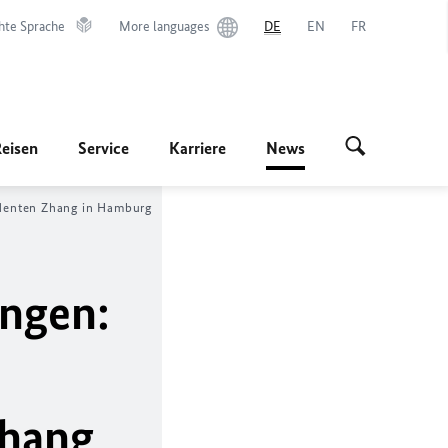
hte Sprache
More languages
DE
EN
FR
Reisen
Service
Karriere
News
sidenten Zhang in Hamburg
ungen:
Zhang