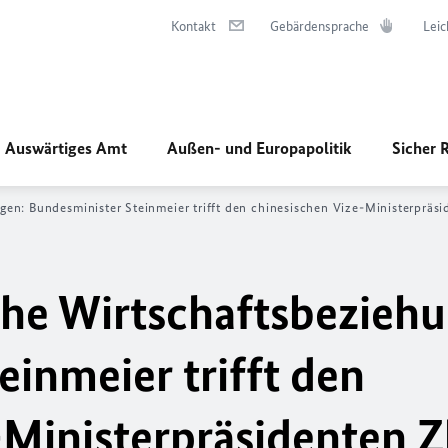
Kontakt
Gebärdensprache
Leic
Auswärtiges Amt
Außen- und Europapolitik
Sicher 
en: Bundesminister Steinmeier trifft den chinesischen Vize-Ministerprä
he Wirtschaftsbezieh
inmeier trifft den
-Ministerpräsidenten 