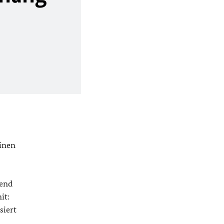
minen
bend
it:
siert