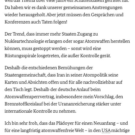
weil das Thema über viele Jahre ein Schattendasein gefristet hat.
Da haben wir es dank unserer gemeinsamen Anstrengungen
wieder herausgeholt. Aber jetzt müssen den Gesprächen und
Konferenzen auch Taten folgen!
Der Trend, dass immer mehr Staaten Zugang zu
Nukleartechnologie erlangen oder sogar Atomwaffen herstellen
können, muss gestoppt werden – sonst wird eine
Rüstungsspirale losgetreten, die außer Kontrolle gerät.
Deshalb die entschiedenen Bemühungen der
Staatengemeinschaft, dass Iran in seiner Atompolitik seine
Karten und Absichten offen und für alle nachvollziehbar auf
den Tisch legt. Deshalb der deutsche Anlauf beim
Atomwaffensperrvertrag, insbesondere mein Vorschlag, den
Brennstoffkreislauf bei der Urananreicherung stärker unter
internationale Kontrolle zu nehmen.
Ich bin sehr froh, dass das Plädoyer für einen Neuanfang – und
für eine langfristig atomwaffenfreie Welt – in den
USA
mächtige