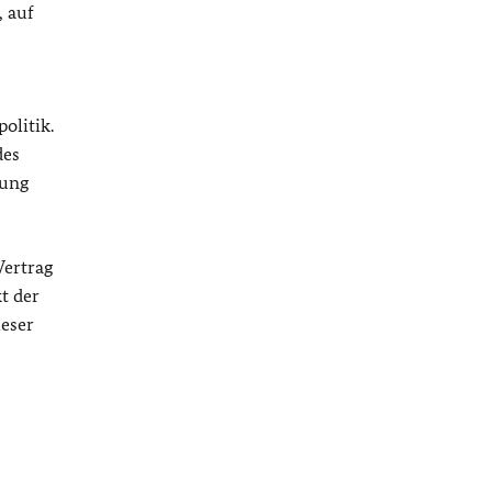
, auf
olitik.
des
rung
Vertrag
t der
eser