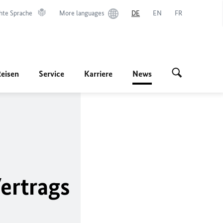
hte Sprache
More languages
DE
EN
FR
Reisen
Service
Karriere
News
ertrags