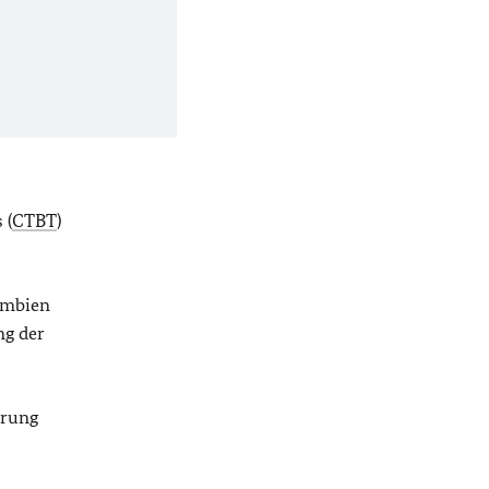
 (
CTBT
)
lumbien
ng der
erung