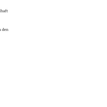
lhaft
n den