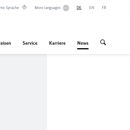
hte Sprache
More languages
DE
EN
FR
Reisen
Service
Karriere
News