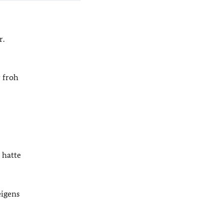
r.
 froh
 hatte
eigens