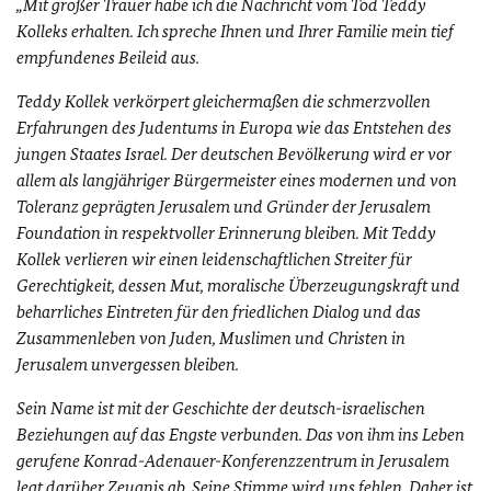
„Mit großer Trauer habe ich die Nachricht vom Tod Teddy
Kolleks erhalten. Ich spreche Ihnen und Ihrer Familie mein tief
empfundenes Beileid aus.
Teddy Kollek verkörpert gleichermaßen die schmerzvollen
Erfahrungen des Judentums in Europa wie das Entstehen des
jungen Staates Israel. Der deutschen Bevölkerung wird er vor
allem als langjähriger Bürgermeister eines modernen und von
Toleranz geprägten Jerusalem und Gründer der Jerusalem
Foundation in respektvoller Erinnerung bleiben. Mit Teddy
Kollek verlieren wir einen leidenschaftlichen Streiter für
Gerechtigkeit, dessen Mut, moralische Überzeugungskraft und
beharrliches Eintreten für den friedlichen Dialog und das
Zusammenleben von Juden, Muslimen und Christen in
Jerusalem unvergessen bleiben.
Sein Name ist mit der Geschichte der deutsch-israelischen
Beziehungen auf das Engste verbunden. Das von ihm ins Leben
gerufene Konrad-Adenauer-Konferenzzentrum in Jerusalem
legt darüber Zeugnis ab. Seine Stimme wird uns fehlen. Daher ist