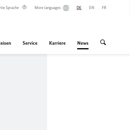
hte Sprache
More languages
DE
EN
FR
Reisen
Service
Karriere
News
n