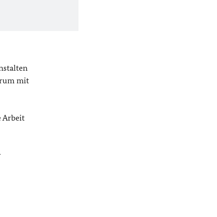
nstalten
Forum mit
e Arbeit
r