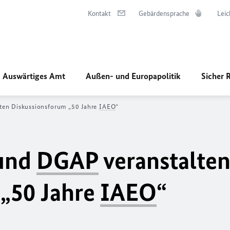
Kontakt
Gebärdensprache
Leic
Auswärtiges Amt
Außen- und Europapolitik
Sicher 
ten Diskussionsforum „50 Jahre
IAEO
“
 und
DGAP
veranstalte
 „50 Jahre
IAEO
“