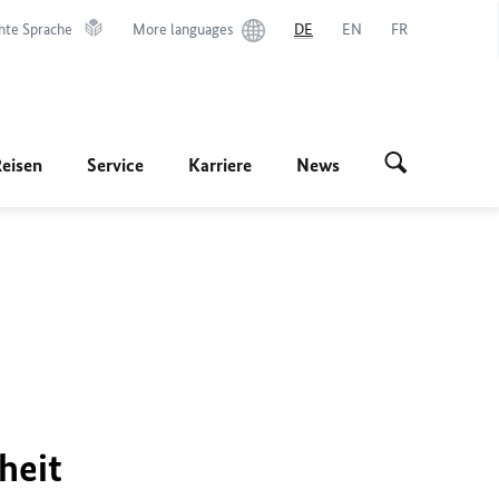
hte Sprache
More languages
DE
EN
FR
Reisen
Service
Karriere
News
heit