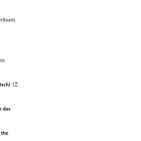
merksam
en
tsch)
.
e das
 the