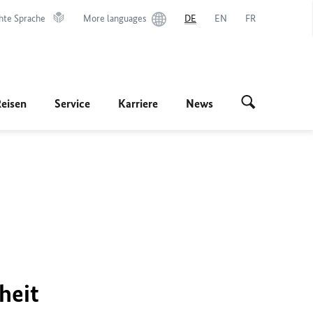
hte Sprache
More languages
DE
EN
FR
Reisen
Service
Karriere
News
heit