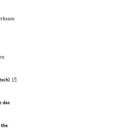
merksam
en
tsch)
.
e das
 the