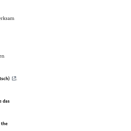
merksam
en
tsch)
.
e das
 the