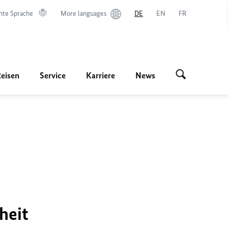
hte Sprache
More languages
DE
EN
FR
Reisen
Service
Karriere
News
heit