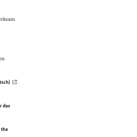
merksam
en
tsch)
.
e das
 the