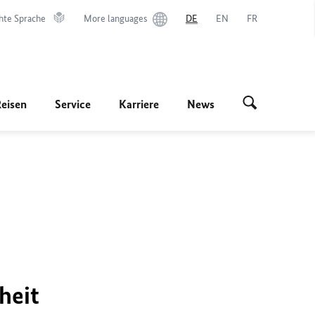
hte Sprache
More languages
DE
EN
FR
Reisen
Service
Karriere
News
heit