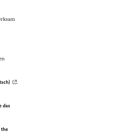
merksam
en
tsch)
.
e das
 the