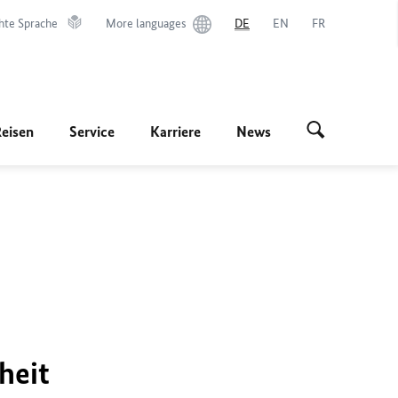
hte Sprache
More languages
DE
EN
FR
Reisen
Service
Karriere
News
heit