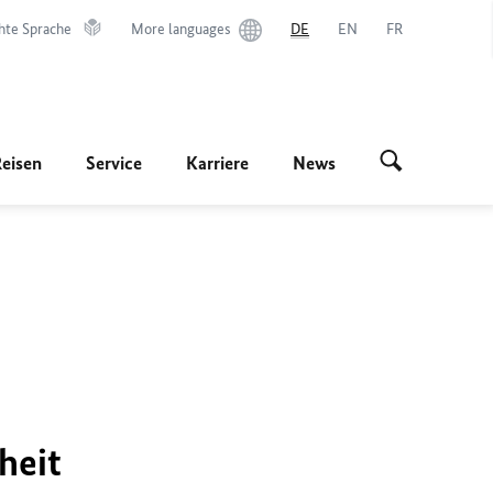
hte Sprache
More languages
DE
EN
FR
Reisen
Service
Karriere
News
heit