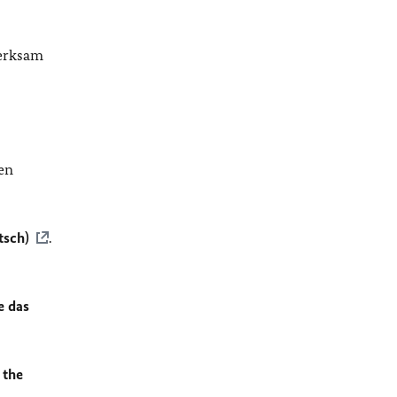
merksam
en
tsch)
.
e das
 the