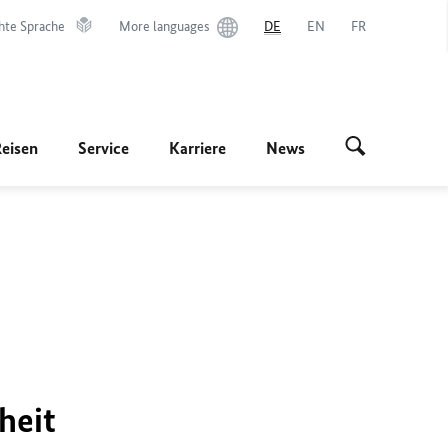
hte Sprache
More languages
DE
EN
FR
Reisen
Service
Karriere
News
heit