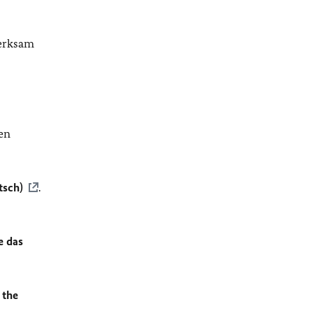
merksam
en
tsch)
.
e das
 the