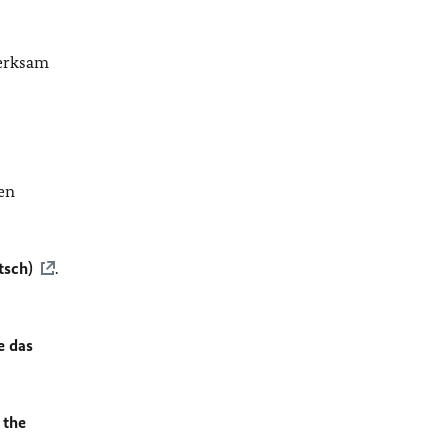
merksam
en
tsch)
.
e das
 the