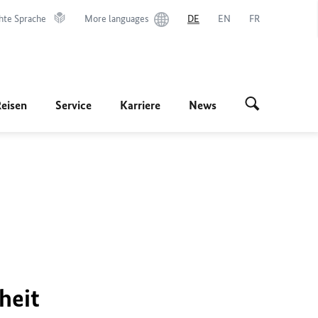
hte Sprache
More languages
DE
EN
FR
Reisen
Service
Karriere
News
heit