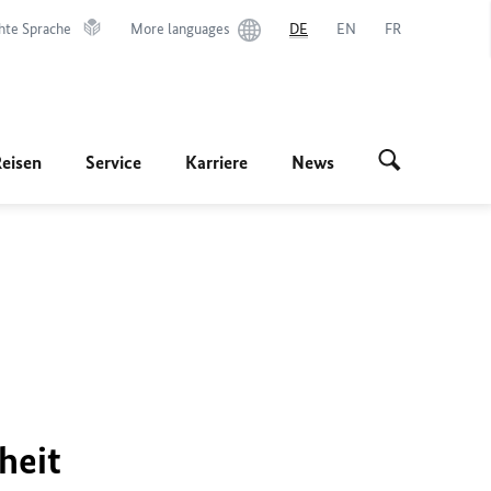
hte Sprache
More languages
DE
EN
FR
Reisen
Service
Karriere
News
heit