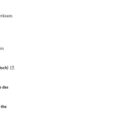
merksam
en
tsch)
.
e das
 the