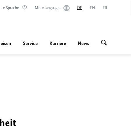
hte Sprache
More languages
DE
EN
FR
Reisen
Service
Karriere
News
heit