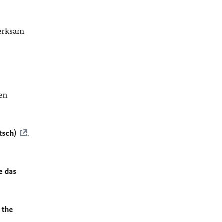
merksam
en
tsch)
.
e das
 the