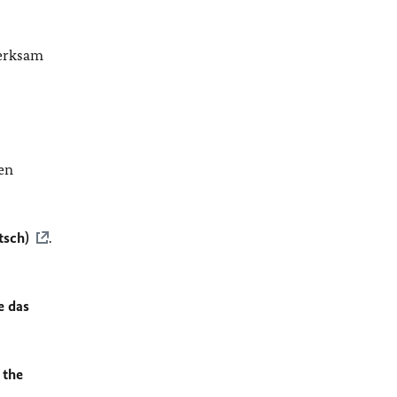
merksam
en
tsch)
.
e das
 the