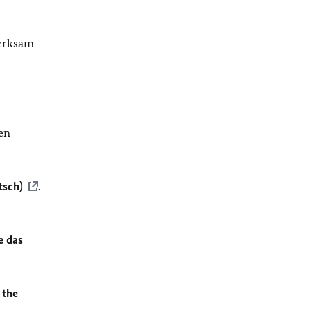
merksam
en
tsch)
.
e das
 the