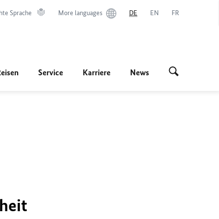
hte Sprache
More languages
DE
EN
FR
Reisen
Service
Karriere
News
heit