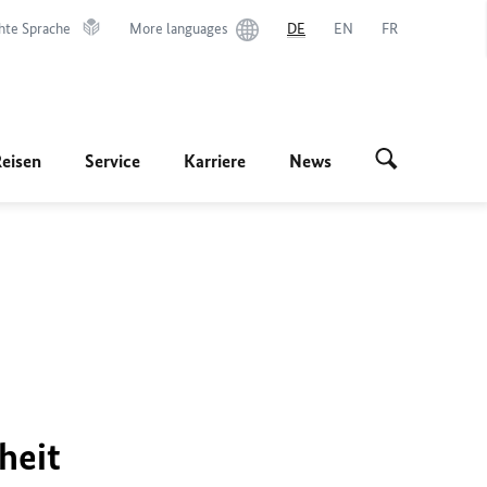
hte Sprache
More languages
DE
EN
FR
Reisen
Service
Karriere
News
heit