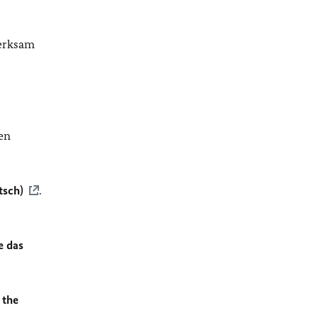
merksam
en
tsch)
.
e das
 the