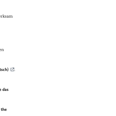
merksam
en
tsch)
.
e das
 the