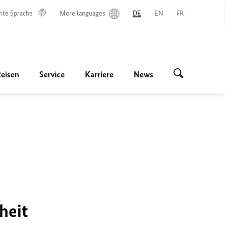
hte Sprache
More languages
DE
EN
FR
Reisen
Service
Karriere
News
heit