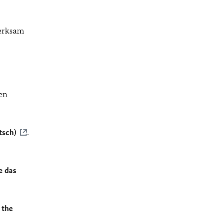
merksam
en
tsch)
.
e das
 the