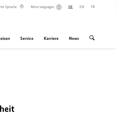
hte Sprache
More languages
DE
EN
FR
Reisen
Service
Karriere
News
heit