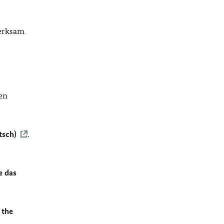
merksam
en
tsch)
.
e das
 the