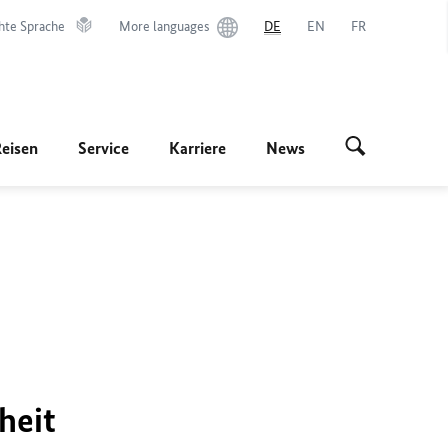
hte Sprache
More languages
DE
EN
FR
Reisen
Service
Karriere
News
heit